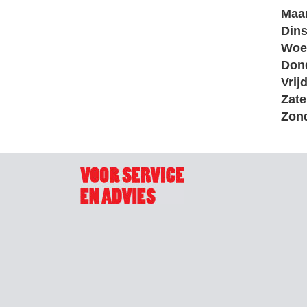
Maa
Din
Woe
Don
Vrij
Zate
Zon