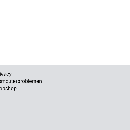
ivacy
omputerproblemen
ebshop