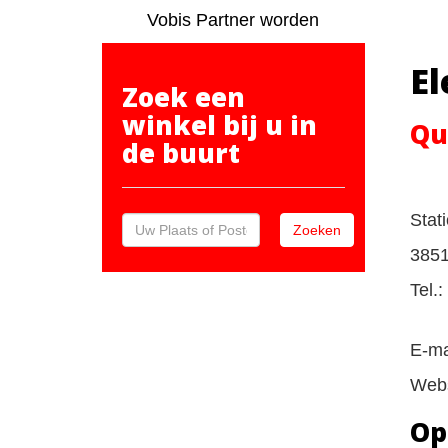
Vobis Partner worden
E
Zoek een
winkel bij u in
Qu
de buurt
Stat
385
Tel.
E-ma
Webs
Op