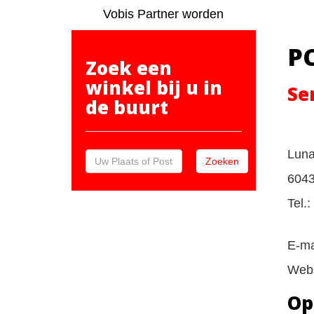
Vobis Partner worden
P
Zoek een
winkel bij u in
Se
de buurt
Luna
604
Tel.
E-ma
Webs
Op