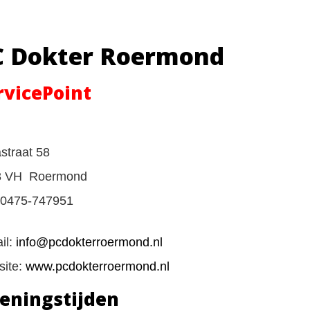
C Dokter Roermond
rvicePoint
straat 58
3 VH Roermond
: 0475-747951
il:
info@pcdokterroermond.nl
ite:
www.pcdokterroermond.nl
eningstijden