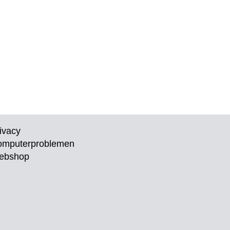
ivacy
omputerproblemen
ebshop