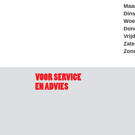
Maa
Din
Woe
Don
Vrij
Zate
Zon